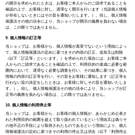
の開示を求められたときは、お客様ご本人からのご請求であることを
確認の上で、お客様に対し、遅滞なく開示を行います（当該個人情報
が存在しないときにはその旨を通知いたします。）。但し、個人情報
保護法その他の法令により、当ショップが開示の義務を負わない場合
は、この限りではありません。
9. 個人情報の訂正等
当ショップは、お客様から、個人情報が真実でないという理由によっ
て、個人情報保護法の定めに基づきその内容の訂正、追加又は削除
（以下「訂正等」といいます。）を求められた場合には、お客様ご本
人からのご請求であることを確認の上で、利用目的の達成に必要な範
囲内において、遅滞なく必要な調査を行い、その結果に基づき、個人
情報の内容の訂正等を行い、その旨をお客様に通知します（訂正等を
行わない旨の決定をしたときは、お客様に対しその旨を通知いたしま
す。）。但し、個人情報保護法その他の法令により、当ショップが訂
正等の義務を負わない場合は、この限りではありません。
10. 個人情報の利用停止等
当ショップは、お客様から、お客様の個人情報が、あらかじめ公表さ
れた利用目的の範囲を超えて取り扱われているという理由又は偽りそ
の他不正の手段により取得されたものであるという理由により、個人
情報保護法の定めに基づきその利用の停止又は消去（以下「利用停止