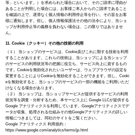
等」といいます。）を求められた場合において、そのご請求に理由が
あることが判明した場合には、お客様ご本人からのご請求であること
を確認の上で、遅滞なく個人情報の利用停止等を行い、その旨をお客
様に通知します。但し、個人情報保護法その他の法令により、当ショ
ップが利用停止等の義務を負わない場合は、この限りではありませ
ん。
11. Cookie（クッキー）その他の技術の利用
（１） 当ショップのサービスは、Cookie及びこれに類する技術を利用
することがあります。これらの技術は、当ショップによる当ショップ
のサービスの利用状況等の把握に役立ち、サービス向上に資するもの
です。Cookieを無効化されたいユーザーは、ウェブブラウザの設定を
変更することによりCookieを無効化することができます。但し、Cooki
eを無効化すると、当ショップのサービスの一部の機能をご利用いただ
けなくなる場合があります。
（２） 当ショップは、当ショップサービスが提供するサービスの利用
状況等を調査・分析するため、本サービス上に Google LLCが提供する
Google アナリティクスを利用しています。Googleアナリティクスでデ
ータが収集、処理される仕組みその他Googleアナリティクスの詳しい
情報につきましては、同社のサイトをご覧ください。
Google アナリティクス 利用規約：
https://www.google.com/analytics/terms/jp.html