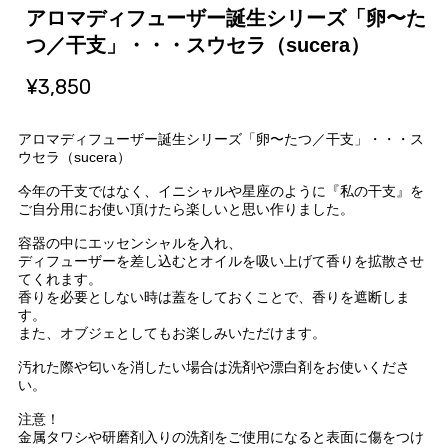
アロマディフューザー誕生シリーズ「卵〜た
つ／干支」・・・スウセラ（sucera）
¥3,850
アロマディフューザー誕生シリーズ「卵〜たつ／干支」・・・ス
ウセラ（sucera）
今年の干支ではなく、イニシャルや星座のように『私の干支』を
ご自分用にお使い頂けたら楽しいと思い作りました。
容器の中にエッセンシャルを入れ、
ディフューザーを差し込むとオイルを吸い上げて香りを拡散させ
てくれます。
香りを必要としない時は蓋をしておくことで、香りを遮断しま
す。
また、オブジェとしてもお楽しみいただけます。
汚れた際や匂いを消したい場合は洗剤や漂白剤をお使いくださ
い。
注意！
金属タワシや研磨剤入りの洗剤をご使用になると表面に傷をつけ