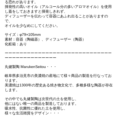
る恐れがあります。
揮発性の高いオイル（アルコール分の多いアロマオイル）を使用
し蓋をしておきますと揮発しきれず、
ディフューザーを伝わって容器にあふれ出ることがありますの
で、
オイルを少なめにしてください。
サイズ：φ79×105mm
素材：容器（陶磁器）、ディフューザー（陶器）
化粧箱：あり
ーーーーーーーーーーーーーーーーーーーーーーーーーーーーー
ーーーーーーーーーーーーーー
丸健製陶 MarukenSeitou・・・
岐阜県多治見市の美濃焼の産地にて様々商品の製造を行なってお
ります。
美濃焼は1300年の歴史ある焼き物文化で、多種多様な陶器が存在
します。
その中でも丸健製陶は次世代の土を使用し、
他にはない唯一の商品を製造しております。
吸水性、抗菌性に優れた土を使用し、
様々な生活雑貨をデザイン・・・