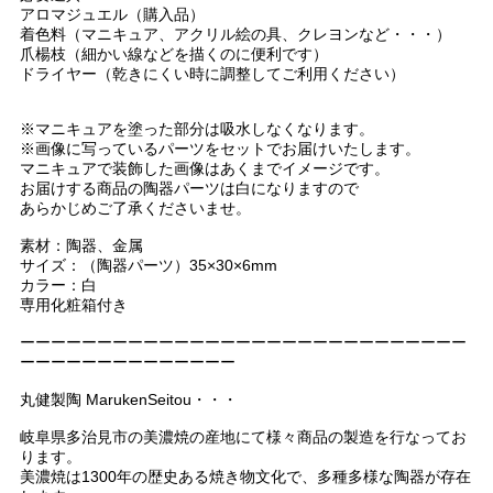
アロマジュエル（購入品）
着色料（マニキュア、アクリル絵の具、クレヨンなど・・・）
爪楊枝（細かい線などを描くのに便利です）
ドライヤー（乾きにくい時に調整してご利用ください）
※マニキュアを塗った部分は吸水しなくなります。
※画像に写っているパーツをセットでお届けいたします。
マニキュアで装飾した画像はあくまでイメージです。
お届けする商品の陶器パーツは白になりますので
あらかじめご了承くださいませ。
素材：陶器、金属
サイズ：（陶器パーツ）35×30×6mm
カラー：白
専用化粧箱付き
ーーーーーーーーーーーーーーーーーーーーーーーーーーーーー
ーーーーーーーーーーーーーー
丸健製陶 MarukenSeitou・・・
岐阜県多治見市の美濃焼の産地にて様々商品の製造を行なってお
ります。
美濃焼は1300年の歴史ある焼き物文化で、多種多様な陶器が存在