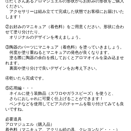
①たくさんあるアロマジュエルの形状からお好みの形状をご購入
ください。
アクセサリーは組み立てて完成した状態でお客様にお届けいた
します！
②お好みのマニキュア（着色料）をご用意ください。形状に合わ
せて塗り分けたり、
オリジナルのデザインを考えましょう。
③陶器のパーツにマニキュア（着色料）を塗っていきましょう。
何度か塗り重ねるとマニキュアの発色が良くなります。
塗る際に陶器の余白を残しておくとアロマオイルを染み込ませ
れます。
裏面や塗り分けで良いデザインをお考え下さい。
④乾いたら完成です。
⑤応用編・・・
ネイルに使う装飾品（スワロやガラスビーズ）を使うと、
さらにおしゃれに可愛く仕上げることができます！
ペンチなどを使用してピアスのチャームを取り付けてみても良
いですね。
必要道具
アロマジュエル（購入品）
着色料（マニキュア、アクリル絵の具、クレヨンなど・・・）