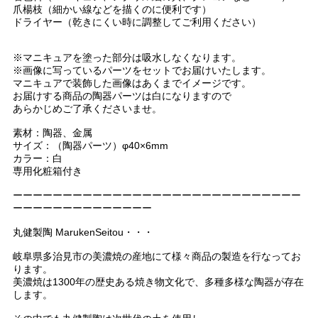
爪楊枝（細かい線などを描くのに便利です）
ドライヤー（乾きにくい時に調整してご利用ください）
※マニキュアを塗った部分は吸水しなくなります。
※画像に写っているパーツをセットでお届けいたします。
マニキュアで装飾した画像はあくまでイメージです。
お届けする商品の陶器パーツは白になりますので
あらかじめご了承くださいませ。
素材：陶器、金属
サイズ：（陶器パーツ）φ40×6mm
カラー：白
専用化粧箱付き
ーーーーーーーーーーーーーーーーーーーーーーーーーーーーー
ーーーーーーーーーーーーーー
丸健製陶 MarukenSeitou・・・
岐阜県多治見市の美濃焼の産地にて様々商品の製造を行なってお
ります。
美濃焼は1300年の歴史ある焼き物文化で、多種多様な陶器が存在
します。